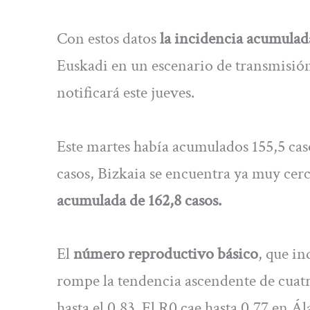
Con estos datos
la incidencia acumulada
Euskadi en un escenario de transmisión
notificará este jueves.
Este martes había acumulados 155,5 caso
casos, Bizkaia se encuentra ya muy cerc
acumulada de 162,8 casos.
El
número reproductivo básico
, que i
rompe la tendencia ascendente de cuatr
hasta el 0,83. El R0 cae hasta 0,77 en Á