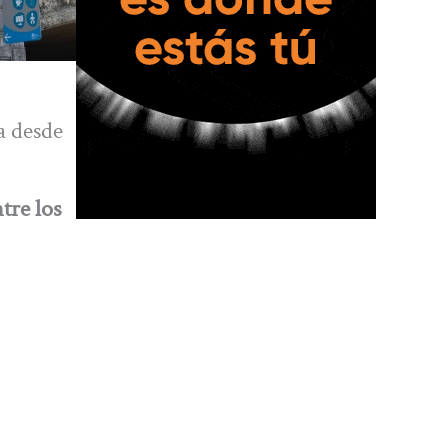
ta desde
tre los