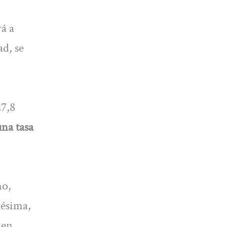
rá a
d, se
27,8
na tasa
mo,
tésima,
 en