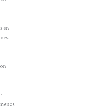
s en
unes.
con
e
n menos