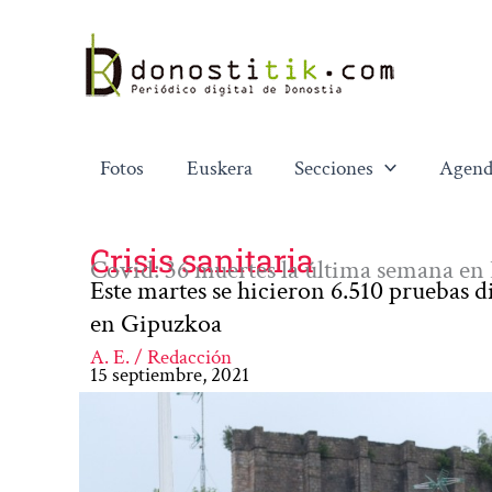
Ir
al
contenido
Fotos
Euskera
Secciones
Agend
Crisis sanitaria
Covid: 36 muertes la última semana en E
Este martes se hicieron 6.510 pruebas d
en Gipuzkoa
A. E. / Redacción
15 septiembre, 2021