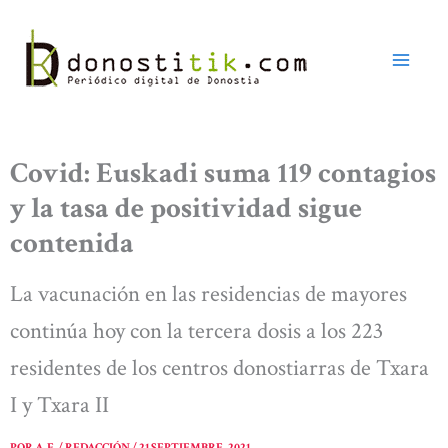
Ir
al
contenido
Covid: Euskadi suma 119 contagios
y la tasa de positividad sigue
contenida
La vacunación en las residencias de mayores
continúa hoy con la tercera dosis a los 223
residentes de los centros donostiarras de Txara
I y Txara II
POR
A. E. / REDACCIÓN
/
21 SEPTIEMBRE, 2021