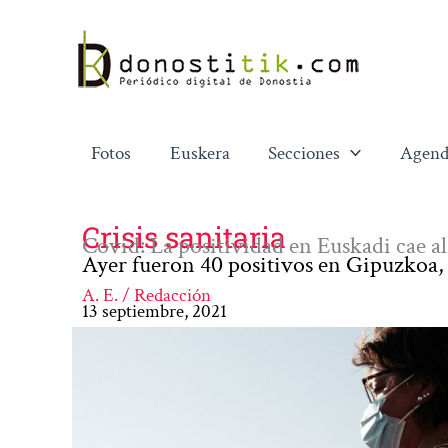
Ir
al
contenido
Fotos
Euskera
Secciones
Agend
Crisis sanitaria
Covid: La positividad en Euskadi cae al 
Ayer fueron 40 positivos en Gipuzkoa, 
A. E. / Redacción
13 septiembre, 2021