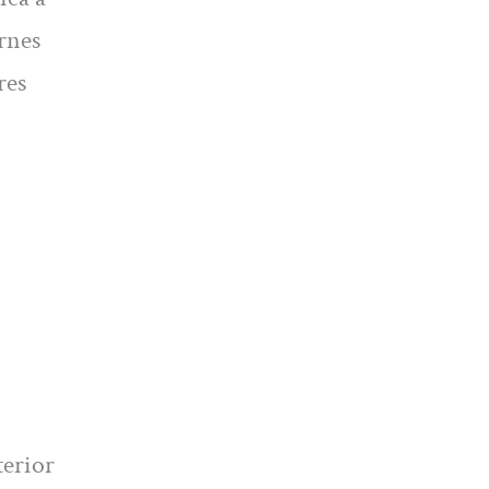
rnes
res
terior