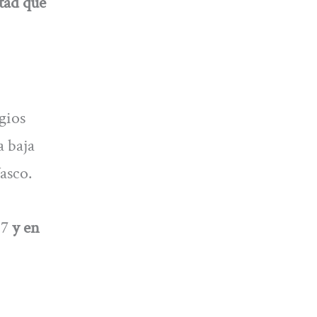
tad que
gios
a baja
asco.
,7
y en