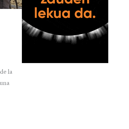
de la
 una