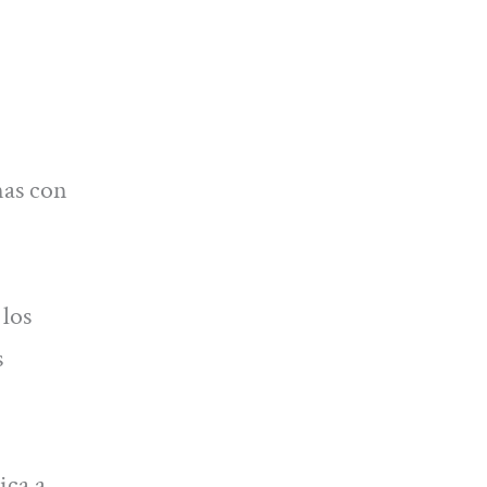
nas con
 los
s
ica a