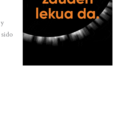
 y
 sido