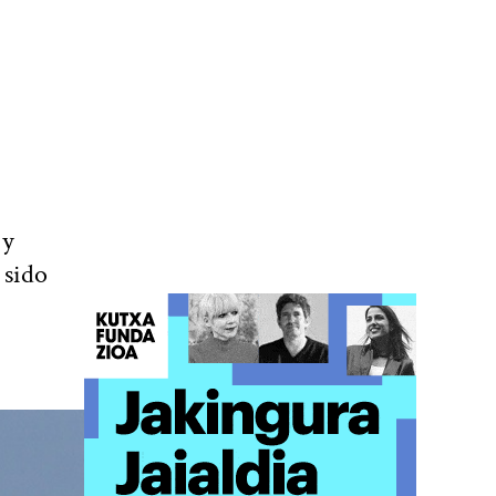
 y
 sido