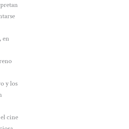
rpretan
ntarse
, en
treno
o y los
n
el cine
ciosa