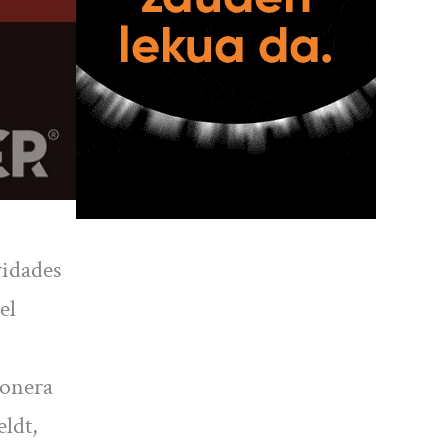
vidades
el
ionera
eldt,