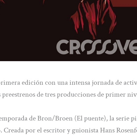
rimera edición con una intensa jornada de acti
s preestrenos de tres producciones de primer niv
emporada de Bron/Broen (El puente), la serie p
 Creada por el escritor y guionista Hans Rosenf