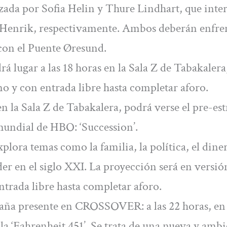
ada por Sofia Helin y Thure Lindhart, que inte
o Henrik, respectivamente. Ambos deberán enfre
 con el Puente Øresund.
á lugar a las 18 horas en la Sala Z de Tabakalera
no y con entrada libre hasta completar aforo.
en la Sala Z de Tabakalera, podrá verse el pre-es
mundial de HBO: ‘Succession’.
plora temas como la familia, la política, el diner
der en el siglo XXI. La proyección será en versió
ntrada libre hasta completar aforo.
aña presente en CROSSOVER: a las 22 horas, en 
ula ‘Fahrenheit 451’. Se trata de una nueva y ambi