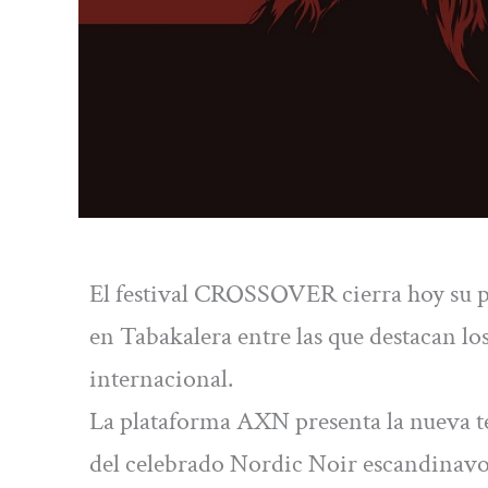
El festival CROSSOVER cierra hoy su p
en Tabakalera entre las que destacan lo
internacional.
La plataforma AXN presenta la nueva t
del celebrado Nordic Noir escandinavo.