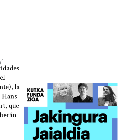
’
vidades
el
te), la
a Hans
rt, que
eberán