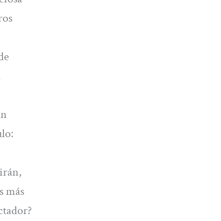
ros
de
a
un
lo:
irán,
es más
ectador?