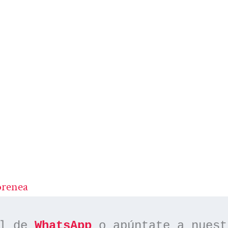
orenea
l de 
WhatsApp