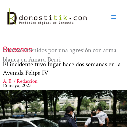
Ir
al
contenido
Sucesos
Cuatro detenidos por una agresión con arma
blanca en Amara Berri
El incidente tuvo lugar hace dos semanas en la
Avenida Felipe IV
A. E. / Redacción
15 mayo, 2025