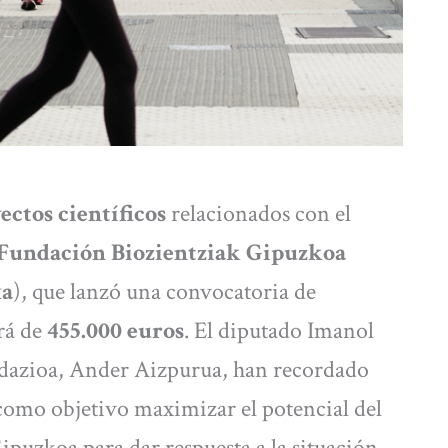
ctos científicos
relacionados con el
Fundación Biozientziak Gipuzkoa
xa
), que lanzó una convocatoria de
erá de
455.000 euros
. El diputado Imanol
undazioa, Ander Aizpurua, han recordado
como objetivo maximizar el potencial del
Gipuzkoa para dar respuesta a la situación