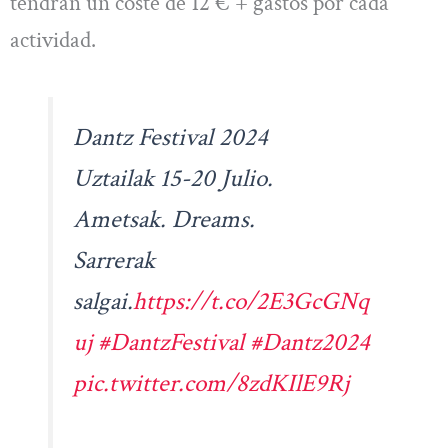
tendrán un coste de 12 € + gastos por cada
actividad.
Dantz Festival 2024
Uztailak 15-20 Julio.
Ametsak. Dreams.
Sarrerak
salgai.
https://t.co/2E3GcGNq
uj
#DantzFestival
#Dantz2024
pic.twitter.com/8zdKIlE9Rj