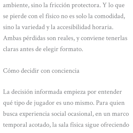
ambiente, sino la fricción protectora. Y lo que
se pierde con el físico no es solo la comodidad,
sino la variedad y la accesibilidad horaria.
Ambas pérdidas son reales, y conviene tenerlas
claras antes de elegir formato.
Cómo decidir con conciencia
La decisión informada empieza por entender
qué tipo de jugador es uno mismo. Para quien
busca experiencia social ocasional, en un marco
temporal acotado, la sala física sigue ofreciendo