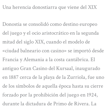
Una herencia donostiarra que viene del XIX
Donostia se consolidó como destino europeo
del juego y el ocio aristocrático en la segunda
mitad del siglo XIX, cuando el modelo de
«ciudad balneario con casino» se importó desde
Francia y Alemania a la costa cantábrica. El
antiguo Gran Casino del Kursaal, inaugurado
en 1887 cerca de la playa de la Zurriola, fue uno
de los símbolos de aquella época hasta su cierre
forzado por la prohibición del juego en 1924,
durante la dictadura de Primo de Rivera. La