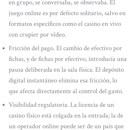
en grupo, se conversaba, se observaba. El
juego online es por defecto solitario, salvo en
formatos específicos como el casino en vivo
con crupier por vídeo.
Fricción del pago. El cambio de efectivo por
fichas, y de fichas por efectivo, introducía una
pausa deliberada en la sala física. El depósito
digital instantáneo elimina esa fricción, lo
que afecta directamente al control del gasto.
Visibilidad regulatoria. La licencia de un
casino físico está colgada en la entrada; la de
un operador online puede ser de un país que