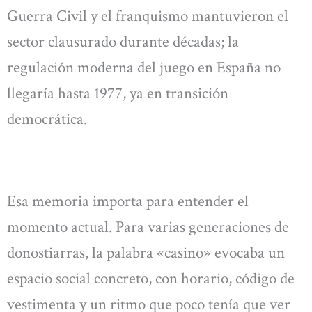
Guerra Civil y el franquismo mantuvieron el
sector clausurado durante décadas; la
regulación moderna del juego en España no
llegaría hasta 1977, ya en transición
democrática.
Esa memoria importa para entender el
momento actual. Para varias generaciones de
donostiarras, la palabra «casino» evocaba un
espacio social concreto, con horario, código de
vestimenta y un ritmo que poco tenía que ver