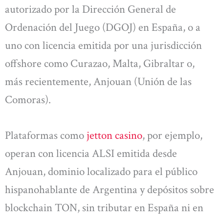
autorizado por la Dirección General de
Ordenación del Juego (DGOJ) en España, o a
uno con licencia emitida por una jurisdicción
offshore como Curazao, Malta, Gibraltar o,
más recientemente, Anjouan (Unión de las
Comoras).
Plataformas como
jetton casino
, por ejemplo,
operan con licencia ALSI emitida desde
Anjouan, dominio localizado para el público
hispanohablante de Argentina y depósitos sobre
blockchain TON, sin tributar en España ni en