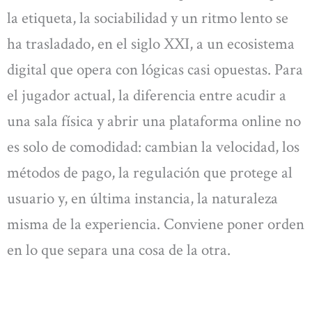
la etiqueta, la sociabilidad y un ritmo lento se
ha trasladado, en el siglo XXI, a un ecosistema
digital que opera con lógicas casi opuestas. Para
el jugador actual, la diferencia entre acudir a
una sala física y abrir una plataforma online no
es solo de comodidad: cambian la velocidad, los
métodos de pago, la regulación que protege al
usuario y, en última instancia, la naturaleza
misma de la experiencia. Conviene poner orden
en lo que separa una cosa de la otra.