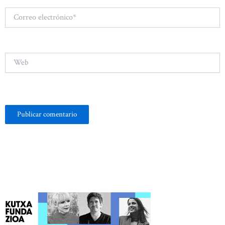
Correo
electrónico*
Web