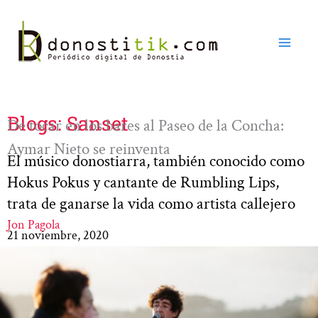
Ir
al
contenido
Blogs: Sanset
De tocar en los bares al Paseo de la Concha:
Aymar Nieto se reinventa
El músico donostiarra, también conocido como
Hokus Pokus y cantante de Rumbling Lips,
trata de ganarse la vida como artista callejero
Jon Pagola
21 noviembre, 2020