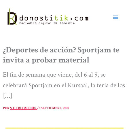
Ir
al
contenido
¿Deportes de acción? Sportjam te
invita a probar material
El fin de semana que viene, del 6 al 9, se
celebrará Sportjam en el Kursaal, la feria de los
[…]
POR
S. F. / REDACCIÓN
/
1 SEPTIEMBRE, 2019