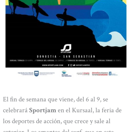
El fin de semana que viene, del 6 al 9, se
celebrará
Sportjam
en el Kursaal, la feria de
los deportes de acción, que crece y sale al