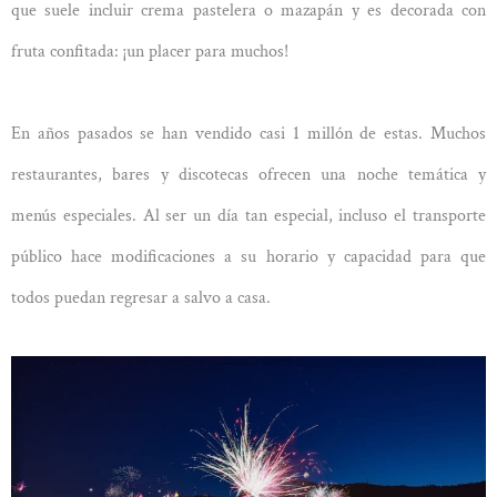
que suele incluir crema pastelera o mazapán y es decorada con
fruta confitada: ¡un placer para muchos!
En años pasados se han vendido casi 1 millón de estas. Muchos
restaurantes, bares y discotecas ofrecen una noche temática y
menús especiales. Al ser un día tan especial, incluso el transporte
público hace modificaciones a su horario y capacidad para que
todos puedan regresar a salvo a casa.