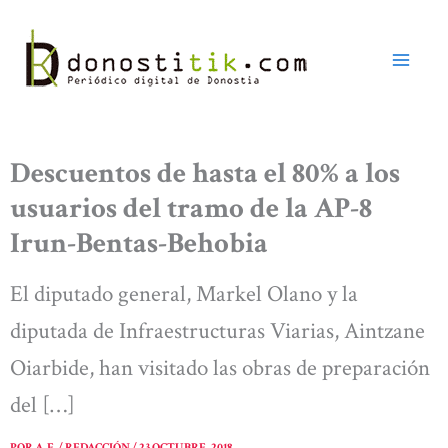
Ir
al
contenido
Descuentos de hasta el 80% a los
usuarios del tramo de la AP-8
Irun-Bentas-Behobia
El diputado general, Markel Olano y la
diputada de Infraestructuras Viarias, Aintzane
Oiarbide, han visitado las obras de preparación
del […]
POR
A. E. / REDACCIÓN
/
23 OCTUBRE, 2018