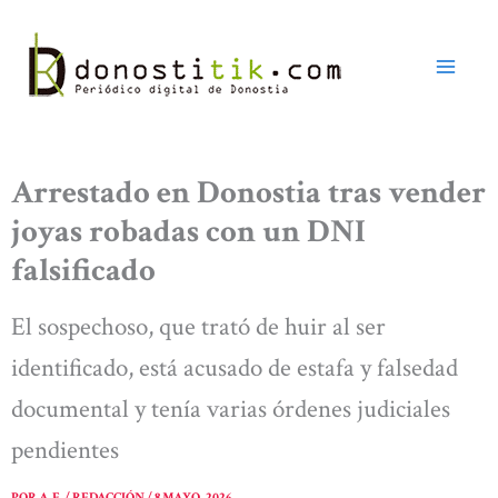
Ir
al
contenido
Arrestado en Donostia tras vender
joyas robadas con un DNI
falsificado
El sospechoso, que trató de huir al ser
identificado, está acusado de estafa y falsedad
documental y tenía varias órdenes judiciales
pendientes
POR
A. E. / REDACCIÓN
/
8 MAYO, 2026