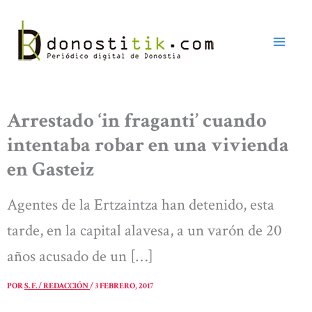
Ir
al
contenido
Arrestado ‘in fraganti’ cuando
intentaba robar en una vivienda
en Gasteiz
Agentes de la Ertzaintza han detenido, esta
tarde, en la capital alavesa, a un varón de 20
años acusado de un […]
POR
S. F. / REDACCIÓN
/
3 FEBRERO, 2017