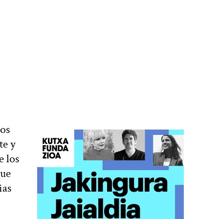
ños
te y
e los
que
ias