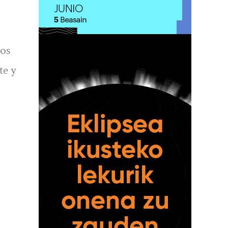
ños
te y