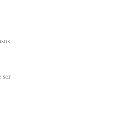
asos
 ser