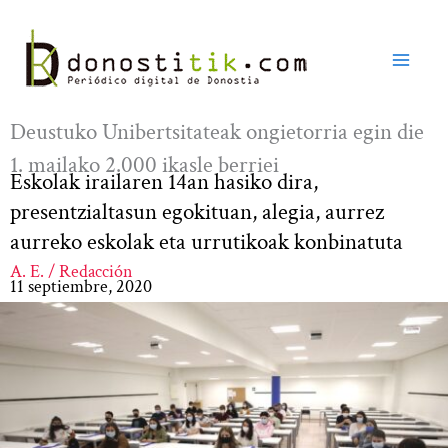
Ir
al
contenido
Deustuko Unibertsitateak ongietorria egin die
1. mailako 2.000 ikasle berriei
Eskolak irailaren 14an hasiko dira,
presentzialtasun egokituan, alegia, aurrez
aurreko eskolak eta urrutikoak konbinatuta
A. E. / Redacción
11 septiembre, 2020