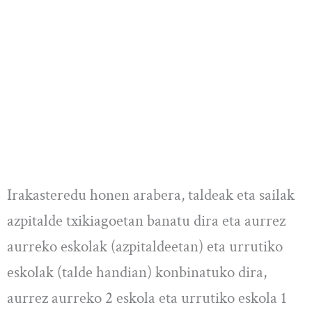
Irakasteredu honen arabera, taldeak eta sailak
azpitalde txikiagoetan banatu dira eta aurrez
aurreko eskolak (azpitaldeetan) eta urrutiko
eskolak (talde handian) konbinatuko dira,
aurrez aurreko 2 eskola eta urrutiko eskola 1