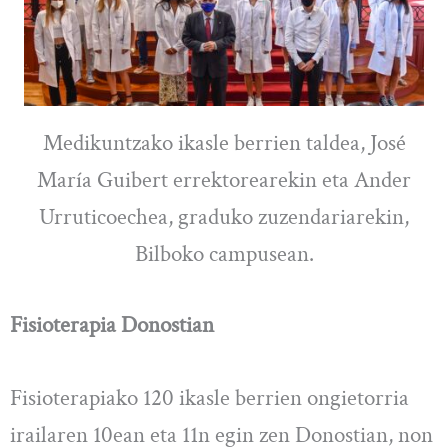
Medikuntzako ikasle berrien taldea, José
María Guibert errektorearekin eta Ander
Urruticoechea, graduko zuzendariarekin,
Bilboko campusean.
Fisioterapia Donostian
Fisioterapiako 120 ikasle berrien ongietorria
irailaren 10ean eta 11n egin zen Donostian, non