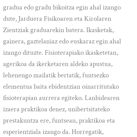
gradua edo gradu bikoitza egin ahal izango
dute, Jarduera Fisikoaren eta Kirolaren
Zientziak graduarekin batera. Ikasketak,
gainera, gaztelaniaz edo euskaraz egin ahal
izango dituzte. Fisioterapiako ikasketetan,
agerikoa da ikerketaren aldeko apustua,
lehenengo mailatik bertatik, funtsezko
elementua baita ebidentzian oinarritutako
fisioterapian aurrera egiteko. Lanbidearen
izaera praktikoa denez, unibertsitateko
prestakuntza ere, funtsean, praktikoa eta
esperientziala izango da. Horregatik,