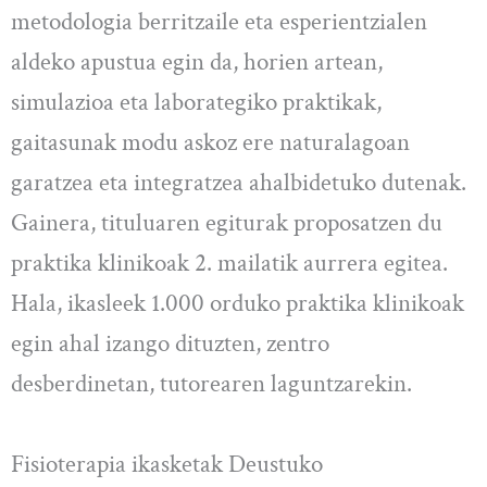
metodologia berritzaile eta esperientzialen
aldeko apustua egin da, horien artean,
simulazioa eta laborategiko praktikak,
gaitasunak modu askoz ere naturalagoan
garatzea eta integratzea ahalbidetuko dutenak.
Gainera, tituluaren egiturak proposatzen du
praktika klinikoak 2. mailatik aurrera egitea.
Hala, ikasleek 1.000 orduko praktika klinikoak
egin ahal izango dituzten, zentro
desberdinetan, tutorearen laguntzarekin.
Fisioterapia ikasketak Deustuko