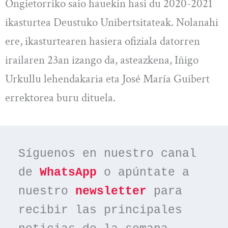
Ongietorriko saio hauekin hasi du 2020-2021
ikasturtea Deustuko Unibertsitateak. Nolanahi
ere, ikasturtearen hasiera ofiziala datorren
irailaren 23an izango da, asteazkena, Iñigo
Urkullu lehendakaria eta José María Guibert
errektorea buru dituela.
Síguenos en nuestro canal 
de 
WhatsApp
 o apúntate a 
nuestro 
newsletter
 para 
recibir las principales 