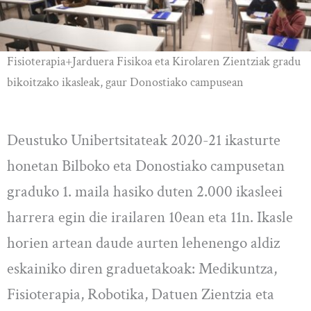
Fisioterapia+Jarduera Fisikoa eta Kirolaren Zientziak gradu
bikoitzako ikasleak, gaur Donostiako campusean
Deustuko Unibertsitateak 2020-21 ikasturte
honetan Bilboko eta Donostiako campusetan
graduko 1. maila hasiko duten 2.000 ikasleei
harrera egin die irailaren 10ean eta 11n. Ikasle
horien artean daude aurten lehenengo aldiz
eskainiko diren graduetakoak: Medikuntza,
Fisioterapia, Robotika, Datuen Zientzia eta