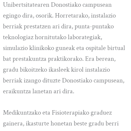
Unibertsitatearen Donostiako campusean
egingo dira, osorik. Horretarako, instalazio
berriak prestatzen ari dira, punta-puntako
teknologiaz hornitutako laborategiak,
simulazio klinikoko guneak eta ospitale birtual
bat prestakuntza praktikorako. Era berean,
gradu bikoitzeko ikasleek kirol instalazio
berriak izango dituzte Donostiako campusean,
eraikuntza lanetan ari dira.
Medikuntzako eta Fisioterapiako graduez
gainera, ikasturte honetan beste gradu berri