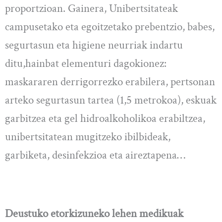
proportzioan. Gainera, Unibertsitateak
campusetako eta egoitzetako prebentzio, babes,
segurtasun eta higiene neurriak indartu
ditu,hainbat elementuri dagokionez:
maskararen derrigorrezko erabilera, pertsonan
arteko segurtasun tartea (1,5 metrokoa), eskuak
garbitzea eta gel hidroalkoholikoa erabiltzea,
unibertsitatean mugitzeko ibilbideak,
garbiketa, desinfekzioa eta aireztapena…
Deustuko etorkizuneko lehen medikuak