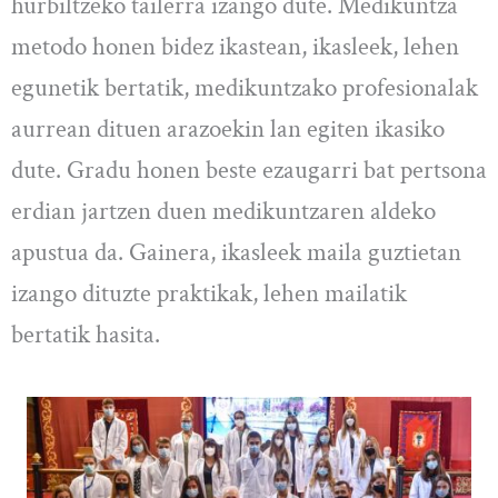
hurbiltzeko tailerra izango dute. Medikuntza
metodo honen bidez ikastean, ikasleek, lehen
egunetik bertatik, medikuntzako profesionalak
aurrean dituen arazoekin lan egiten ikasiko
dute. Gradu honen beste ezaugarri bat pertsona
erdian jartzen duen medikuntzaren aldeko
apustua da. Gainera, ikasleek maila guztietan
izango dituzte praktikak, lehen mailatik
bertatik hasita.