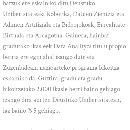
batzuk ere eskainiko ditu Deustuko
Unibertsitateak: Robotika, Datuen Zientzia eta
Adimen Artifiziala eta Bideojokoak, Errealitate
Birtuala eta Areagotua. Gainera, hainbat
gradutako ikasleek Data Analitycs titulu propio
berria ere egin ahal izango dute eta
Zuzenbidean, nazioarteko programa bikoitza
eskainiko da. Guztira, gradu eta gradu
bikoitzetako 2.000 ikasle berri baino gehiago
izango dira aurten Deustuko Unibertsitatean,
iaz baino % 5 gehiago.