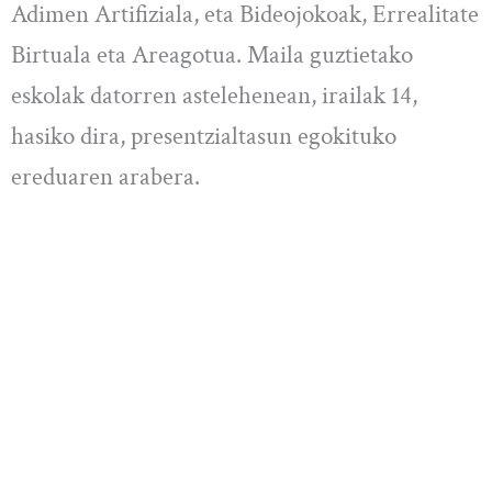
Adimen Artifiziala, eta Bideojokoak, Errealitate
Birtuala eta Areagotua. Maila guztietako
eskolak datorren astelehenean, irailak 14,
hasiko dira, presentzialtasun egokituko
ereduaren arabera.