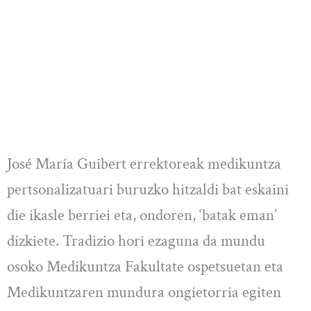
José María Guibert errektoreak medikuntza
pertsonalizatuari buruzko hitzaldi bat eskaini
die ikasle berriei eta, ondoren, ‘batak eman’
dizkiete. Tradizio hori ezaguna da mundu
osoko Medikuntza Fakultate ospetsuetan eta
Medikuntzaren mundura ongietorria egiten