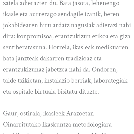
zaiela adierazten du. Bata jasota, lehenengo
ikasle eta aurrerago sendagile izanik, beren
jokabidearen hiru ardatz nagusiak adierazi nahi
dira: konpromisoa, erantzukizun etikoa eta giza
sentiberatasuna. Horrela, ikasleak medikuaren
bata janzteak dakarren tradizioaz eta
erantzukizunaz jabetzea nahi da. Ondoren,
talde txikietan, instalazio berriak, laborategiak
eta ospitale birtuala bisitatu dituzte.
Gaur, ostirala, ikasleek Arazoetan
Oinarritutako Ikaskuntza metodologiara