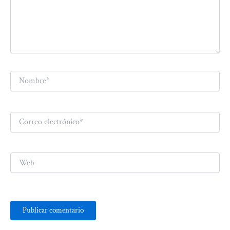
Nombre*
Correo
electrónico*
Web