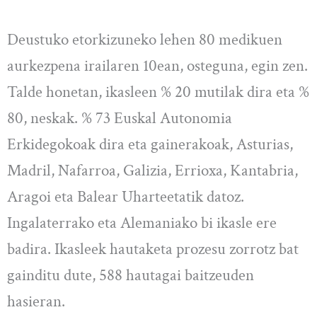
Deustuko etorkizuneko lehen 80 medikuen
aurkezpena irailaren 10ean, osteguna, egin zen.
Talde honetan, ikasleen % 20 mutilak dira eta %
80, neskak. % 73 Euskal Autonomia
Erkidegokoak dira eta gainerakoak, Asturias,
Madril, Nafarroa, Galizia, Errioxa, Kantabria,
Aragoi eta Balear Uharteetatik datoz.
Ingalaterrako eta Alemaniako bi ikasle ere
badira. Ikasleek hautaketa prozesu zorrotz bat
gainditu dute, 588 hautagai baitzeuden
hasieran.