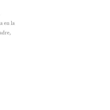
a
a en la
adre,