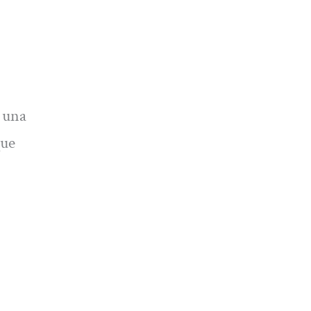
, una
que