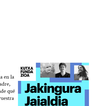
a
a en la
adre,
sde qué
vuestra