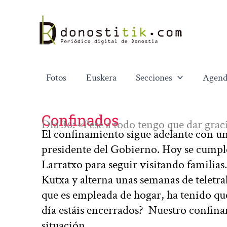
Ir
al
contenido
Fotos
Euskera
Secciones
Agend
Confinados
Día 36: «Pese a todo tengo que dar grac
El confinamiento sigue adelante con un
presidente del Gobierno. Hoy se cumple
Larratxo para seguir visitando familias.
Kutxa y alterna unas semanas de teletra
que es empleada de hogar, ha tenido qu
día estáis encerrados? Nuestro confina
situación…