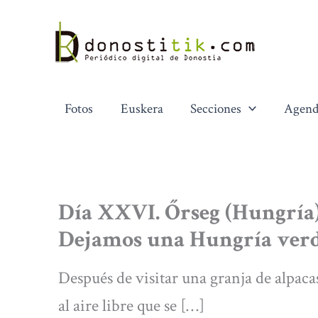
Ir
al
contenido
Fotos
Euskera
Secciones
Agend
Día XXVI. Őrseg (Hungría)-
Dejamos una Hungría verd
Después de visitar una granja de alpac
al aire libre que se […]