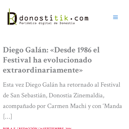
Ir
al
contenido
Diego Galán: «Desde 1986 el
Festival ha evolucionado
extraordinariamente»
Esta vez Diego Galán ha retornado al Festival
de San Sebastián, Donostia Zinemaldia,
acompañado por Carmen Machi y con ‘Manda
[…]
POR
A. E. / REDACCIÓN
/
16 SEPTIEMBRE, 2016