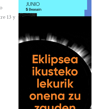
jo
re 13 y