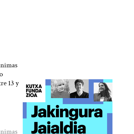
ínimas
jo
re 13 y
ínimas