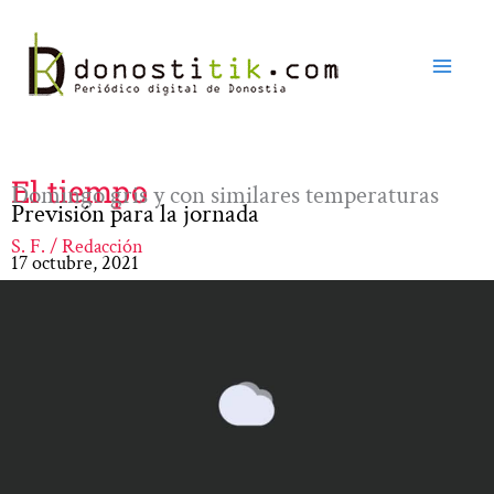
Ir
al
contenido
El tiempo
Domingo gris y con similares temperaturas
Previsión para la jornada
S. F. / Redacción
17 octubre, 2021