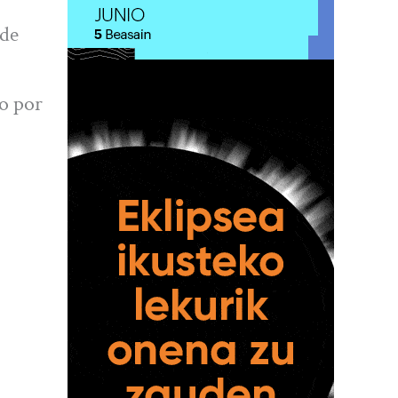
nde
so por