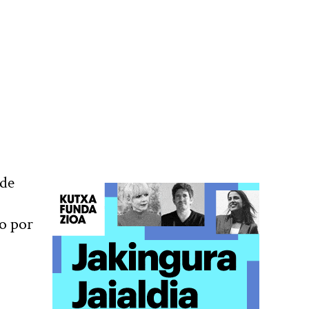
nde
so por