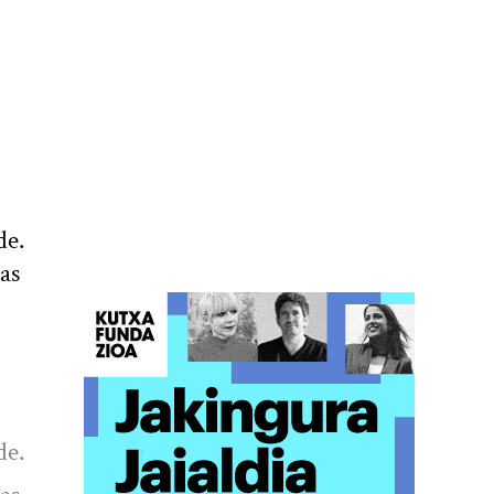
de.
as
de.