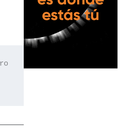
 o apúntate a nuestro 