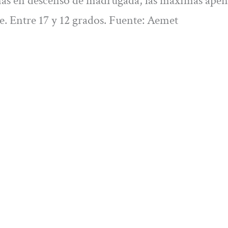
as en descenso de madrugada, las máximas apen
te. Entre 17 y 12 grados. Fuente: Aemet