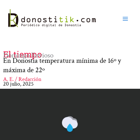
Ir
al
contenido
El tiempo
Domingo lluvioso
En Donostia temperatura mínima de 16º y
máxima de 22º
A. E. / Redacción
20 julio, 2025