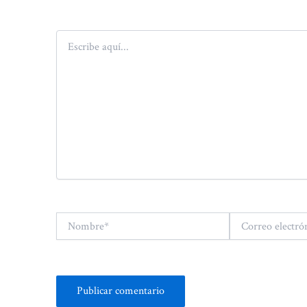
Escribe
aquí...
Nombre*
Correo
electrónico*