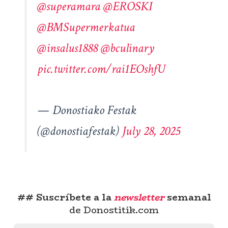
@superamara
@EROSKI
@BMSupermerkatua
@insalus1888
@bculinary
pic.twitter.com/rai1EOshfU
— Donostiako Festak
(@donostiafestak)
July 28, 2025
## Suscríbete a la
newsletter
semanal
de Donostitik.com