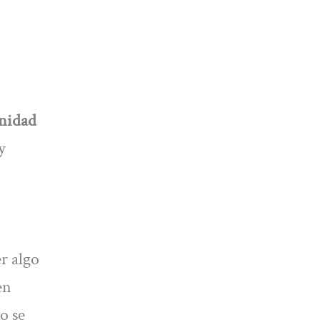
nidad
y
r algo
en
o se