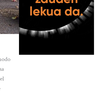
 modo
sa
el
e