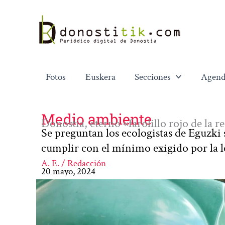
Ir
al
contenido
Fotos
Euskera
Secciones
Agend
Medio ambiente
Donostia, eterno «farolillo rojo de la 
Se preguntan los ecologistas de Eguzki s
cumplir con el mínimo exigido por la l
A. E. / Redacción
20 mayo, 2024