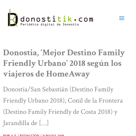
Ir
al
contenido
Donostia, ‘Mejor Destino Family
Friendly Urbano’ 2018 según los
viajeros de HomeAway
Donostia/San Sebastián (Destino Family
Friendly Urbano 2018), Conil de la Frontera
(Destino Family Friendly de Costa 2018) y
Jarandilla de […]
POR
A. E. / REDACCIÓN
/
31 MAYO, 2018