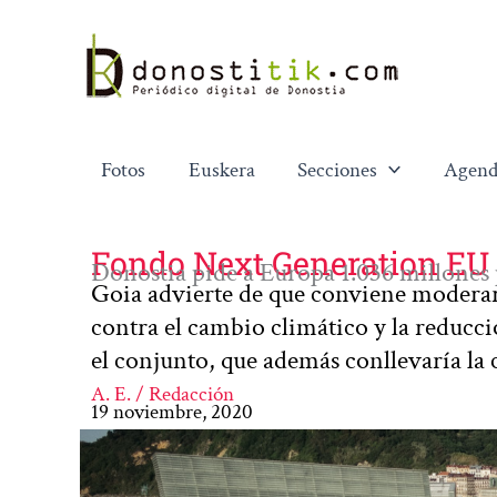
Ir
al
contenido
Fotos
Euskera
Secciones
Agend
Fondo Next Generation EU
Donostia pide a Europa 1.036 millones 
Goia advierte de que conviene moderar 
contra el cambio climático y la reducci
el conjunto, que además conllevaría la
A. E. / Redacción
19 noviembre, 2020