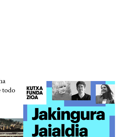
ha
e todo