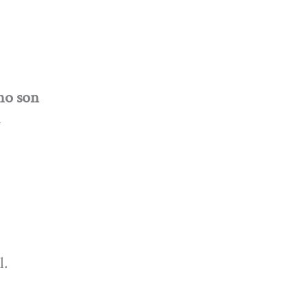
no son
y
l.