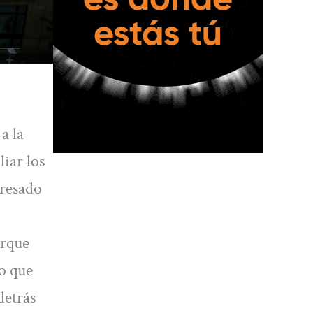
a la
iar los
presado
orque
do que
detrás