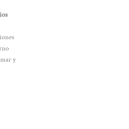
ios
ciones
erno
amar y