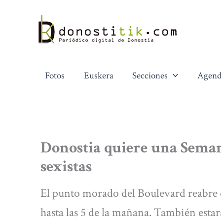
Ir
al
contenido
Fotos
Euskera
Secciones
Agend
Donostia quiere una Seman
sexistas
El punto morado del Boulevard reabre e
hasta las 5 de la mañana. También estará