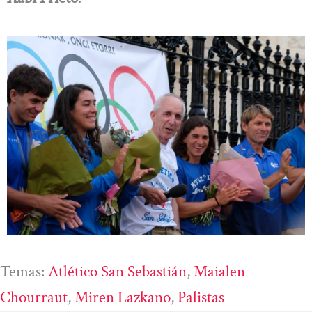
Temas:
Atlético San Sebastián
, 
Maialen
Chourraut
, 
Miren Lazkano
, 
Palistas