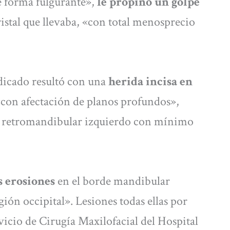
e forma fulgurante»,
le propinó un golpe
ristal que llevaba, «con total menosprecio
udicado resultó con una
herida incisa en
con afectación de planos profundos»,
o retromandibular izquierdo con mínimo
 erosiones
en el borde mandibular
gión occipital». Lesiones todas ellas por
rvicio de Cirugía Maxilofacial del Hospital