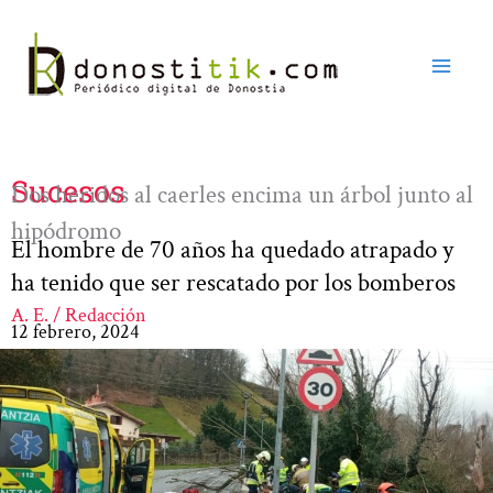
Ir
al
contenido
Sucesos
Dos heridos al caerles encima un árbol junto al
hipódromo
El hombre de 70 años ha quedado atrapado y
ha tenido que ser rescatado por los bomberos
A. E. / Redacción
12 febrero, 2024