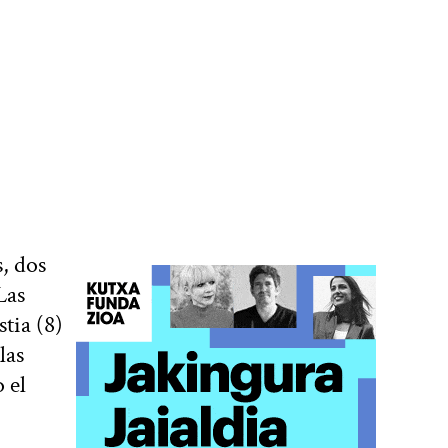
, dos
Las
tia (8)
las
 el