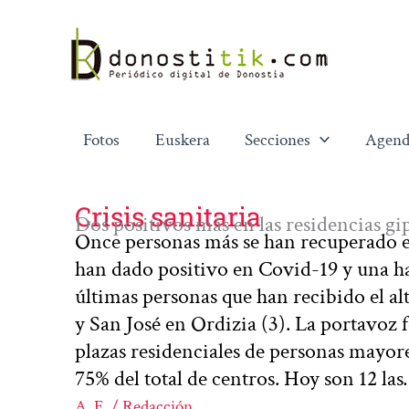
Ir
al
contenido
Fotos
Euskera
Secciones
Agend
Crisis sanitaria
Dos positivos más en las residencias g
Once personas más se han recuperado en
han dado positivo en Covid-19 y una ha 
últimas personas que han recibido el al
y San José en Ordizia (3). La portavoz
plazas residenciales de personas mayor
75% del total de centros. Hoy son 12 la
A. E. / Redacción