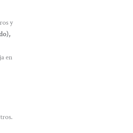
ros y
do),
ja en
tros.