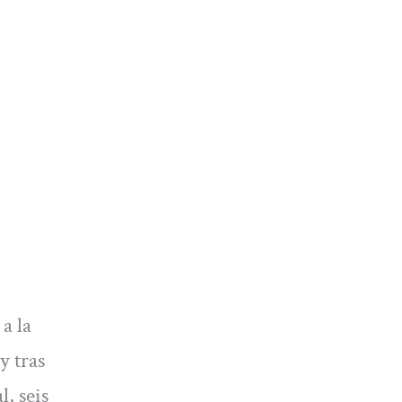
a la
y tras
, seis