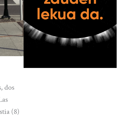
, dos
Las
tia (8)