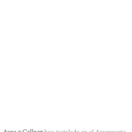
Aena y Cellnex
han instalado en el Aeropuerto