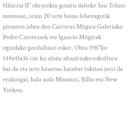
Hilarria II” obrarekin gozatu daiteke San Telmo
museoan, orain 20 urte baino lehenagotik
piezaren jabea den Carreras Múgica Galeriako
Pedro Carrerasek eta Ignacio Múgicak
egindako gordailuari esker. Obra 1987ko
144x41x36 cm-ko aloña altzairuzko eskultura
bat da eta urte hauetan hainbat tokitan jarri da
erakusgai, hala nola Missouri, Bilbo eta New
Yorken.