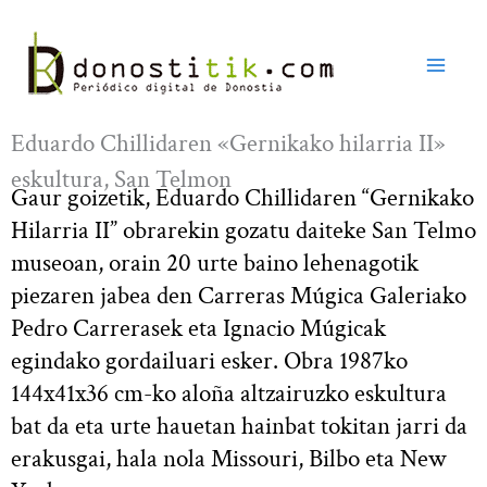
Ir
al
contenido
Eduardo Chillidaren «Gernikako hilarria II»
eskultura, San Telmon
Gaur goizetik, Eduardo Chillidaren “Gernikako
Hilarria II” obrarekin gozatu daiteke San Telmo
museoan, orain 20 urte baino lehenagotik
piezaren jabea den Carreras Múgica Galeriako
Pedro Carrerasek eta Ignacio Múgicak
egindako gordailuari esker. Obra 1987ko
144x41x36 cm-ko aloña altzairuzko eskultura
bat da eta urte hauetan hainbat tokitan jarri da
erakusgai, hala nola Missouri, Bilbo eta New