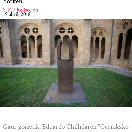
Yorken.
S. F. / Redacción
19 abril, 2018
Gaur goizetik, Eduardo Chillidaren “Gernikako