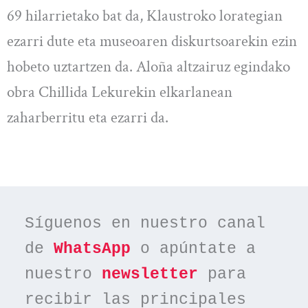
69 hilarrietako bat da, Klaustroko lorategian
ezarri dute eta museoaren diskurtsoarekin ezin
hobeto uztartzen da. Aloña altzairuz egindako
obra Chillida Lekurekin elkarlanean
zaharberritu eta ezarri da.
Síguenos en nuestro canal 
de 
WhatsApp
 o apúntate a 
nuestro 
newsletter
 para 
recibir las principales 