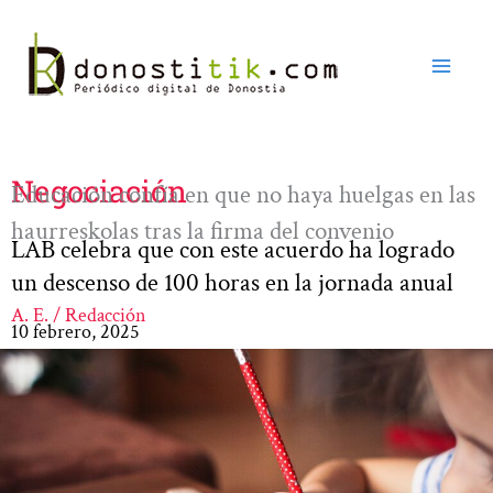
Ir
al
contenido
Negociación
Educación confía en que no haya huelgas en las
haurreskolas tras la firma del convenio
LAB celebra que con este acuerdo ha logrado
un descenso de 100 horas en la jornada anual
A. E. / Redacción
10 febrero, 2025