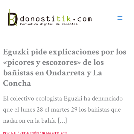
Ir
al
contenido
Eguzki pide explicaciones por los
«picores y escozores» de los
bañistas en Ondarreta y La
Concha
El colectivo ecologista Eguzki ha denunciado
que el lunes 28 el martes 29 los bañistas que
nadaron en la bahía […]
POR
A. E. / REDACCIÓN
/
30 AGOSTO, 2017