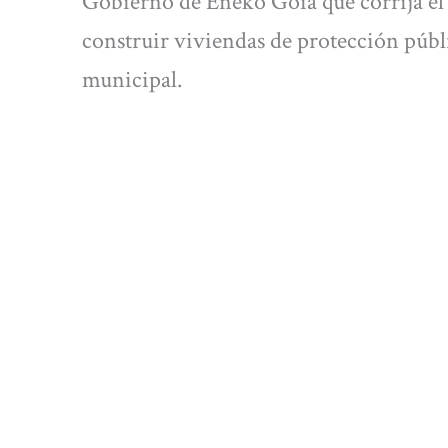
Gobierno de Eneko Goia que corrija el 
construir viviendas de protección públi
municipal.