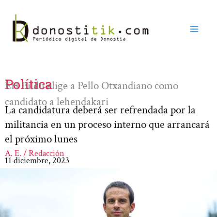
Ir
al
contenido
Política
EH Bildu elige a Pello Otxandiano como
candidato a lehendakari
La candidatura deberá ser refrendada por la
militancia en un proceso interno que arrancará
el próximo lunes
A. E. / Redacción
11 diciembre, 2023