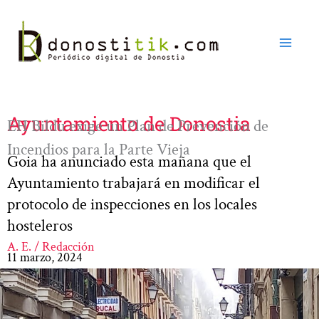
Ir
al
contenido
Ayuntamiento de Donostia
EH Bildu exige un Plan de Prevención de
Incendios para la Parte Vieja
Goia ha anunciado esta mañana que el
Ayuntamiento trabajará en modificar el
protocolo de inspecciones en los locales
hosteleros
A. E. / Redacción
11 marzo, 2024