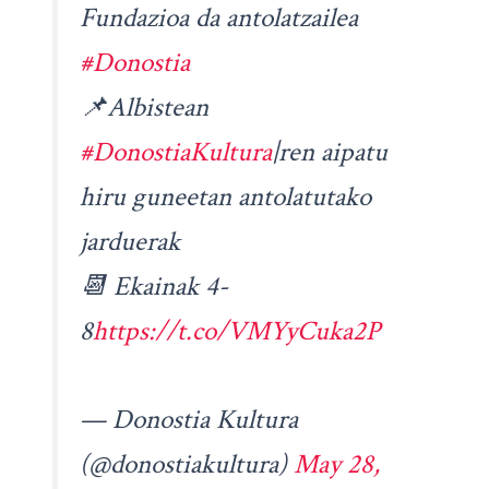
Fundazioa da antolatzailea
#Donostia
📌Albistean
#DonostiaKultura
|ren aipatu
hiru guneetan antolatutako
jarduerak
📆 Ekainak 4-
8
https://t.co/VMYyCuka2P
— Donostia Kultura
(@donostiakultura)
May 28,