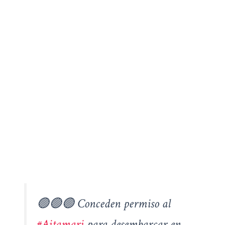
🟢🟢🟢 Conceden permiso al
#Aitamari
para desembarcar en