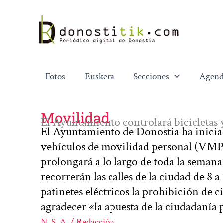
Ir
al
contenido
Fotos
Euskera
Secciones
Agend
Movilidad
El Ayuntamiento controlará bicicletas y 
El Ayuntamiento de Donostia ha iniciad
vehículos de movilidad personal (VMP) 
prolongará a lo largo de toda la semana
recorrerán las calles de la ciudad de 8 a 
patinetes eléctricos la prohibición de 
agradecer «la apuesta de la ciudadanía
N. S. A. / Redacción