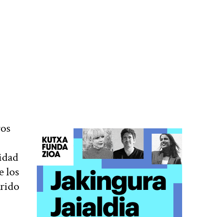
ros
lidad
e los
erido