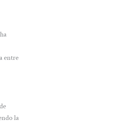
 ha
a entre
 de
endo la