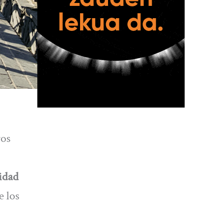
ros
idad
e los