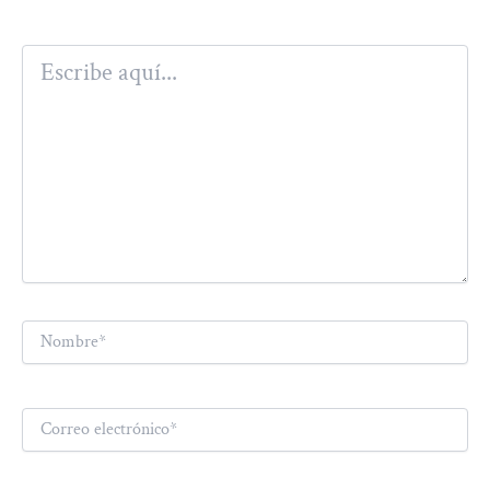
Escribe
aquí...
Nombre*
Correo
electrónico*