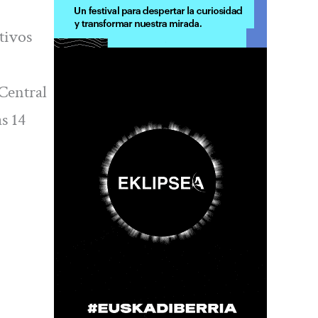
tivos
 Central
s 14