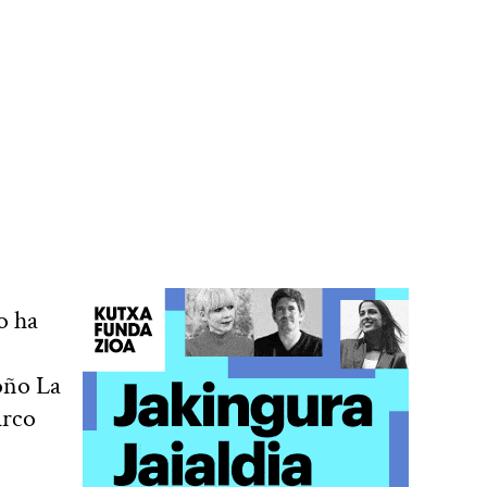
o ha
roño La
Arco