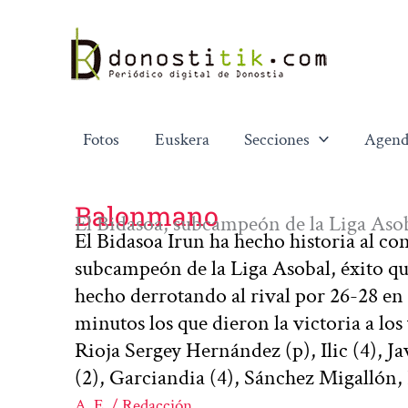
Ir
al
contenido
Fotos
Euskera
Secciones
Agend
Balonmano
El Bidasoa, subcampeón de la Liga Aso
El Bidasoa Irun ha hecho historia al co
subcampeón de la Liga Asobal, éxito q
hecho derrotando al rival por 26-28 en
minutos los que dieron la victoria a lo
Rioja Sergey Hernández (p), Ilic (4), J
(2), Garciandia (4), Sánchez Migallón, 
A. E. / Redacción