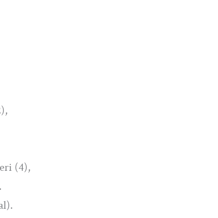
),
ri (4),
.
al).