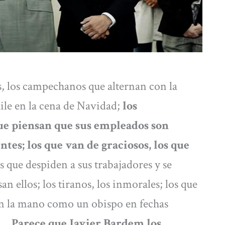
as, los campechanos que alternan con la
baile en la cena de Navidad;
los
que piensan que sus empleados son
ntes; los que van de graciosos, los que
os que despiden a sus trabajadores y se
n ellos; los tiranos, los inmorales; los que
dan la mano como un obispo en fechas
an…
Parece que Javier Bardem los